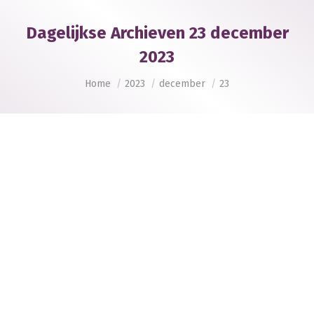
Dagelijkse Archieven
23 december
2023
Je bent hier:
Home
2023
december
23
Begrijpend lezen van instructieteksten bij
bètavakken
Publicaties
,
Taalvaardigheid
Door
Liliane Bouma
23 december 2023
Hoe help je leerlingen bij het leren lezen van
instructieteksten Docenten merken dat leerlingen
moeite hebben met het begrijpen van de lesstof uit
de teksten in de methodes. Velen willen leerlingen