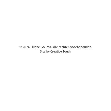
daarbij helpen, maar hoe pak je dat aan? Hier
geven we aan hoe je je leerlingen kunt uitleggen
wat ze moeten doen bij het…
© 2024 Liliane Bouma. Alle rechten voorbehouden.
Site by
Creative Touch