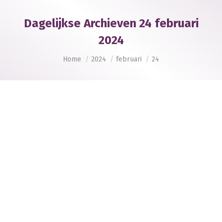
Dagelijkse Archieven
24 februari
2024
Je bent hier:
Home
2024
februari
24
Verschillende manieren van kijken naar teksten
Publicaties
,
Taalvaardigheid
Door
Liliane Bouma
24 februari 2024
Er is veel aandacht voor verbetering van de
vaardigheden in begrijpend lezen, maar het is voor
veel docenten nog helemaal niet zo duidelijk hoe
dat aangepakt kan worden. In de aanpak van
Taalgericht Vakonderwijs moet de docent zorgen