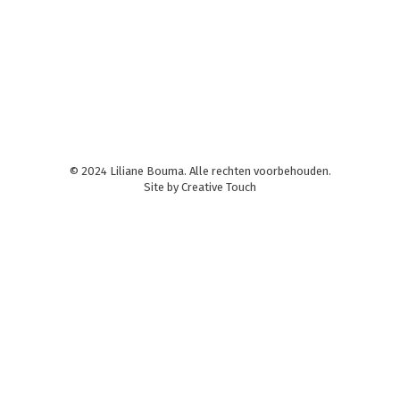
voor taalsteun, interactie en context. Maar
daarvoor heeft een docent wel voldoende kennis
nodig over taal, en…
© 2024 Liliane Bouma. Alle rechten voorbehouden.
Site by
Creative Touch