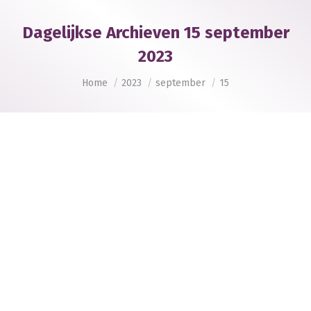
Dagelijkse Archieven
15 september
2023
Je bent hier:
Home
2023
september
15
Probleembeschrijving bij natuurkunde
Publicaties
,
Taalvaardigheid
Door
Liliane Bouma
15 september 2023
Veel voorkomende redeneringen bij natuurkunde
zijn de beschrijving van een probleem en een
verklaring voor een verschijnsel. Deze redeneringen
hebben een vaste structuur. Een
probleembeschrijving komt vaak voor in de vorm