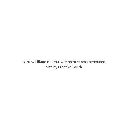
van een opgave. Veel docenten leren aan om
daarbij een systematische benadering te
gebruiken, een SPA, een Systematische Probleem
Analyse. Lees de publicatie
© 2024 Liliane Bouma. Alle rechten voorbehouden.
Site by
Creative Touch